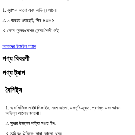
1. ব্যাপক আলো এবং অভিন্ন আলো
2. 3 বছরের ওয়ারেন্টি, সিই RoHS
3. কোন সেন্সর/মোশন সেন্সর শৈলী নেই
আমাদের ইমেইল পাঠান
পণ্য বিবরণী
পণ্য ট্যাগ
বৈশিষ্ট্য
1. অ্যাসিট্রিক লাইট ডিজাইন, নরম আলো, একদৃষ্টি-মুক্ত, প্রশস্ত এবং আরও
অভিন্ন আলোর জায়গা।
2. সুপার উজ্জ্বল শক্তি সঞ্চয় চিপ.
3. মাল্টি রঙ ঐচ্ছিক: সাদা, কালো, ধূসর.