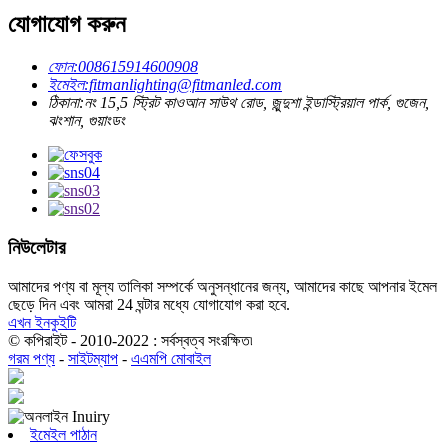
যোগাযোগ করুন
ফোন:
008615914600908
ইমেইল:
fitmanlighting@fitmanled.com
ঠিকানা:
নং 15,5 স্ট্রিট কাওআন সাউথ রোড, জুন্দুশা ইন্ডাস্ট্রিয়াল পার্ক, গুজেন,
ঝংশান, গুয়াংডং
নিউলেটার
আমাদের পণ্য বা মূল্য তালিকা সম্পর্কে অনুসন্ধানের জন্য, আমাদের কাছে আপনার ইমেল
ছেড়ে দিন এবং আমরা 24 ঘন্টার মধ্যে যোগাযোগ করা হবে.
এখন ইনকুইটি
© কপিরাইট - 2010-2022 : সর্বস্বত্ব সংরক্ষিত৷
গরম পণ্য
-
সাইটম্যাপ
-
এএমপি মোবাইল
ইমেইল পাঠান