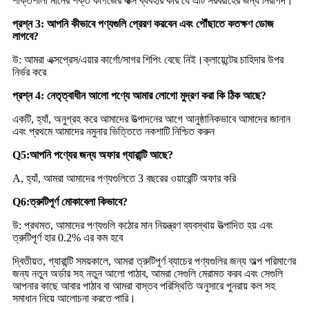
শক্তিশালী মানের শক্ত কাগজের বাক্স ব্যবহার করি যে এটি সরবরাহের জন্য নিরাপদ।
প্রশ্ন 3: আপনি কীভাবে পণ্যগুলি প্রেরণ করবেন এবং পৌঁছাতে কতক্ষণ ডোজ
লাগবে?
উ: আমরা এক্সপ্রেস/এয়ার কার্গো/সাগর শিপিং বেছে নিই।ক্লায়েন্টের চাহিদার উপর
নির্ভর করে
প্রশ্ন 4: নেতৃত্বাধীন আলো পণ্যে আমার লোগো মুদ্রণ করা কি ঠিক আছে?
একটি, হ্যাঁ, অনুগ্রহ করে আমাদের উত্পাদনের আগে আনুষ্ঠানিকভাবে আমাদের জানান
এবং প্রথমে আমাদের নমুনার ভিত্তিতে নকশাটি নিশ্চিত করুন
Q5
:
আপনি পণ্যের জন্য অফার গ্যারান্টি আছে?
A, হ্যাঁ, আমরা আমাদের পণ্যগুলিতে 3 বছরের ওয়ারেন্টি অফার করি
Q6
:
ত্রুটিপূর্ণ মোকাবেলা কিভাবে?
উ: প্রথমত, আমাদের পণ্যগুলি কঠোর মান নিয়ন্ত্রণ ব্যবস্থায় উত্পাদিত হয় এবং
ত্রুটিপূর্ণ হার 0.2% এর কম হবে
দ্বিতীয়ত, গ্যারান্টি সময়কালে, আমরা ত্রুটিপূর্ণ ব্যাচের পণ্যগুলির জন্য অল্প পরিমাণের
জন্য নতুন অর্ডার সহ নতুন আলো পাঠাব, আমরা সেগুলি মেরামত করব এবং সেগুলি
আপনার কাছে আবার পাঠাব বা আমরা বাস্তব পরিস্থিতি অনুসারে পুনরায় কল সহ
সমাধান নিয়ে আলোচনা করতে পারি।