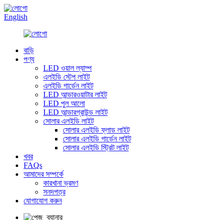
English
বাড়ি
পণ্য
LED ওয়াল ল্যাম্প
এলইডি স্টেপ লাইট
এলইডি গার্ডেন লাইট
LED আন্ডারওয়াটার লাইট
LED পুল আলো
LED আন্ডারগ্রাউন্ড লাইট
সোলার এলইডি লাইট
সোলার এলইডি ফ্লাড লাইট
সোলার এলইডি গার্ডেন লাইট
সোলার এলইডি স্ট্রিট লাইট
খবর
FAQs
আমাদের সম্পর্কে
কারখানা ভ্রমণ
সনদপত্র
যোগাযোগ করুন