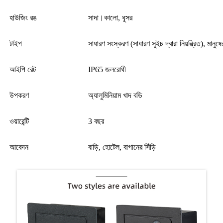
হাউজিং রঙ
সাদা।কালো, ধূসর
টাইপ
সাধারণ সংস্করণ (সাধারণ সুইচ দ্বারা নিয়ন্ত্রিত), মান
আইপি রেট
IP65 জলরোধী
উপকরণ
অ্যালুমিনিয়াম খাদ বডি
ওয়ারেন্টি
3 বছর
আবেদন
বাড়ি, হোটেল, বাগানের সিঁড়ি