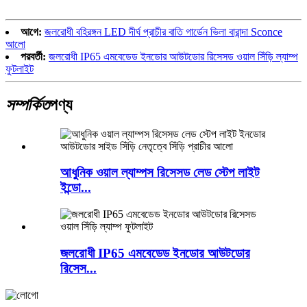
আগে:
জলরোধী বহিরঙ্গন LED দীর্ঘ প্রাচীর বাতি গার্ডেন ভিলা বারান্দা Sconce
আলো
পরবর্তী:
জলরোধী IP65 এমবেডেড ইনডোর আউটডোর রিসেসড ওয়াল সিঁড়ি ল্যাম্প
ফুটলাইট
সম্পর্কিত
পণ্য
আধুনিক ওয়াল ল্যাম্পস রিসেসড লেড স্টেপ লাইট
ইন্ডো...
জলরোধী IP65 এমবেডেড ইনডোর আউটডোর
রিসেস...