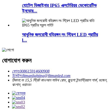
হোটেল ডিজাইনার IP65 এক্সটেরিয়র ডেকোরেটিভ
ইনডোর...
আধুনিক জলরোধী বহিরঙ্গন লং স্ট্রিপ LED প্রাচীর
l...
যোগাযোগ করুন
ফোন:
008615914600908
ইমেইল:
fitmanlighting@fitmanled.com
ঠিকানা:
নং 15,5 স্ট্রিট কাওআন সাউথ রোড, জুন্দুশা ইন্ডাস্ট্রিয়াল পার্ক, গুজেন,
ঝংশান, গুয়াংডং