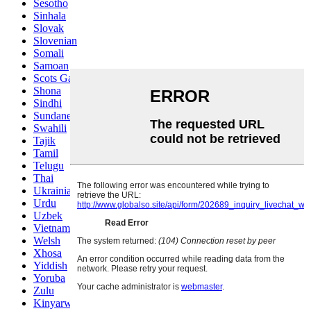
Sesotho
Sinhala
Slovak
Slovenian
Somali
Samoan
Scots Gaelic
Shona
Sindhi
Sundanese
Swahili
Tajik
Tamil
Telugu
Thai
Ukrainian
Urdu
Uzbek
Vietnamese
Welsh
Xhosa
Yiddish
Yoruba
Zulu
Kinyarwanda