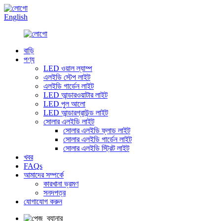
English
বাড়ি
পণ্য
LED ওয়াল ল্যাম্প
এলইডি স্টেপ লাইট
এলইডি গার্ডেন লাইট
LED আন্ডারওয়াটার লাইট
LED পুল আলো
LED আন্ডারগ্রাউন্ড লাইট
সোলার এলইডি লাইট
সোলার এলইডি ফ্লাড লাইট
সোলার এলইডি গার্ডেন লাইট
সোলার এলইডি স্ট্রিট লাইট
খবর
FAQs
আমাদের সম্পর্কে
কারখানা ভ্রমণ
সনদপত্র
যোগাযোগ করুন