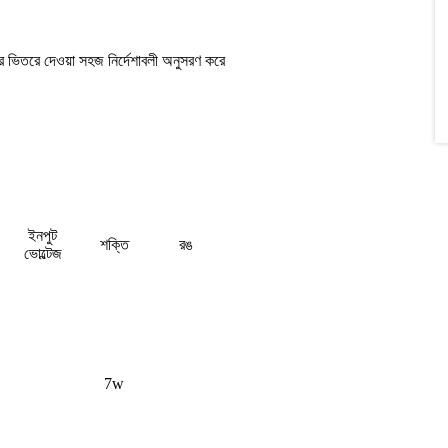
র ভিতরে দেওয়া সহজ নির্দেশাবলী অনুসরণ করে
ইনপুট
শক্তি
রঙ
ভোল্টেজ
7w