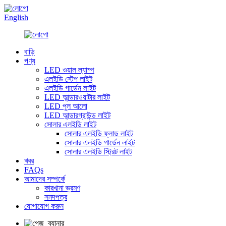
English
বাড়ি
পণ্য
LED ওয়াল ল্যাম্প
এলইডি স্টেপ লাইট
এলইডি গার্ডেন লাইট
LED আন্ডারওয়াটার লাইট
LED পুল আলো
LED আন্ডারগ্রাউন্ড লাইট
সোলার এলইডি লাইট
সোলার এলইডি ফ্লাড লাইট
সোলার এলইডি গার্ডেন লাইট
সোলার এলইডি স্ট্রিট লাইট
খবর
FAQs
আমাদের সম্পর্কে
কারখানা ভ্রমণ
সনদপত্র
যোগাযোগ করুন