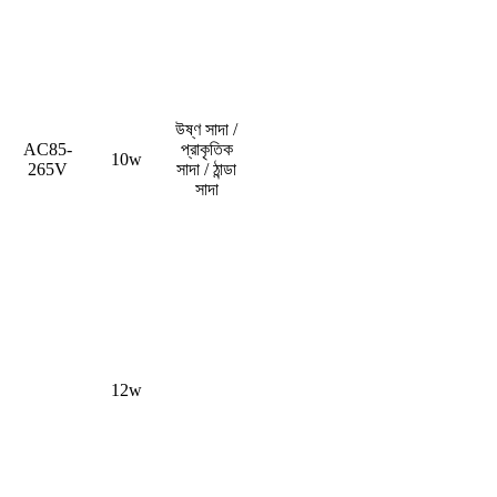
উষ্ণ সাদা /
AC85-
প্রাকৃতিক
10w
265V
সাদা / ঠান্ডা
সাদা
12w